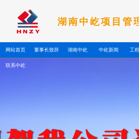
湖南中屹项目管
网站首页
董事长致辞
湖南中屹
中屹新闻
工
联系中屹